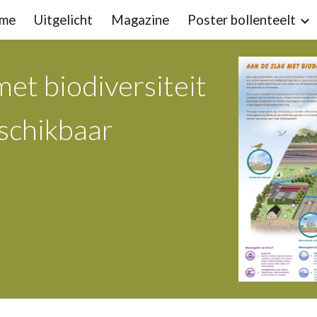
me
Uitgelicht
Magazine
Poster bollenteelt
ip to main content
Skip to navigat
met biodiversiteit
eschikbaar