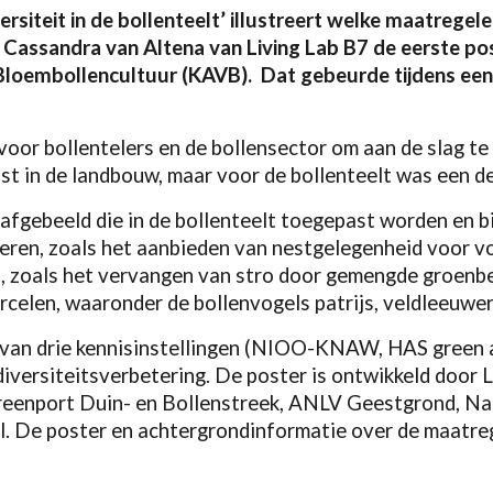
siteit in de bollenteelt’ illustreert welke maatregelen
assandra van Altena van Living Lab B7 de eerste post
loembollencultuur (KAVB). Dat gebeurde tijdens een k
voor bollentelers en de bollensector om aan de slag te
t in de landbouw, maar voor de bollenteelt was een de
afgebeeld die in de bollenteelt toegepast worden en b
oeren, zoals het aanbieden van nestgelegenheid voor v
 zoals het vervangen van stro door gemengde groenbe
rcelen, waaronder de bollenvogels patrijs, veldleeuwer
m van drie kennisinstellingen (NIOO-KNAW, HAS green 
diversiteitsverbetering. De poster is ontwikkeld door
reenport Duin- en Bollenstreek, ANLV Geestgrond, Na
el. De poster en achtergrondinformatie over de maatre