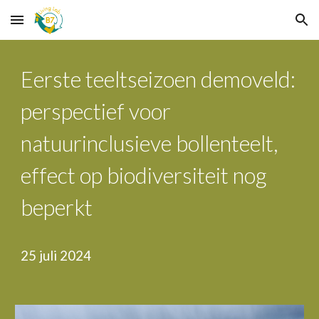
Skip to main content
Skip to navigation
Eerste teeltseizoen demoveld:
perspectief voor
natuurinclusieve bollenteelt,
effect op biodiversiteit nog
beperkt
25
ju
l
i 2024