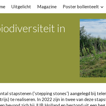
me
Uitgelicht
Magazine
Poster bollenteelt
ip to main content
Skip to navigat
odiversiteit in
tal stapstenen (‘stepping stones’) aangelegd bij tele
atrijs) te realiseren. In 2022 zijn in twee van deze s
en bevond zich bij JUB Holland en bestond uit een he