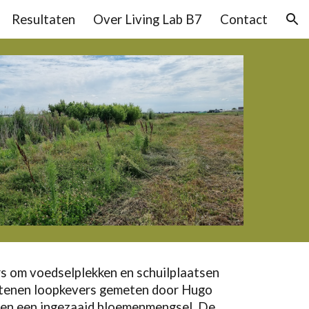
Resultaten
Over Living Lab B7
Contact
ion
rs om voedselplekken en schuilplaatsen
tapstenen loopkevers gemeten door Hugo
g en een ingezaaid bloemenmengsel. De