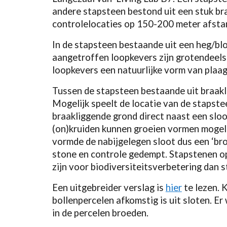
andere stapsteen bestond uit een stuk bra
controlelocaties op 150-200 meter afstan
In de stapsteen bestaande uit een heg/b
aangetroffen loopkevers zijn grotendeels 
loopkevers een natuurlijke vorm van plaag
Tussen de stapsteen bestaande uit braakl
Mogelijk speelt de locatie van de stapste
braakliggende grond direct naast een sloo
(on)kruiden kunnen groeien vormen mogeli
vormde de nabijgelegen sloot dus een ‘bro
stone en controle gedempt. Stapstenen op
zijn voor biodiversiteitsverbetering dan 
Een uitgebreider verslag is
hier
te lezen. 
bollenpercelen afkomstig is uit sloten. E
in de percelen broeden.