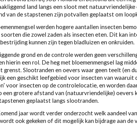
akliggend land langs een sloot met natuurvriendelijke 
d van de stapstenen zijn potvallen geplaatst om loop
loemenmengsel werden hogere aantallen insecten bemon
soorten die zowel zaden als insecten eten. Dit kan int
bestrijding kunnen zijn tegen bladluizen en onkruiden.
iggende grond en de controle werden geen verschilleng
en hierin een rol. De heg met bloemenmengsel lag midde
t grenst. Slootranden en oevers waar geen teelt (en d
jk een geschikt leefgebied voor insecten van waaruit 
n’ voor insecten op de controlelocatie, en worden daa
 een grotere afstand van (natuurvriendelijke) oevers
stapstenen geplaatst langs slootranden.
Komend jaar wordt verder onderzocht welk aandeel van
r wordt ook gekeken of dit mogelijk kan bijdrage aan de