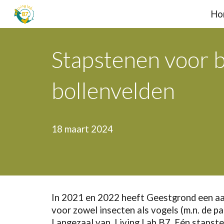
Ho
Sk
Stapstenen voor bi
bollenvelden
1
8
maart 2024
In 2021 en 2022 heeft Geestgrond een aan
voor zowel insecten als vogels (m.n. de p
Langezaal van Living Lab B7. Eén stapste