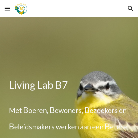
Skip to main content
Skip to navigation
Living Lab B7
B
B
B
Met
oeren,
ewoners,
ezoekers en
B
B
eleidsmakers werken aan een
etere